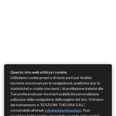
Questo sito web utilizza i cookie
Utilizziamo cookie propri e di terze parti per finalità:
tecniche (necessari per la navigazione), analitiche (per le
statistiche) e cookie traccianti / di profilazione (relativi alle
Tue preferenze) per mostrarti pubblicità personalizzata
sulla base della navigazione delle pagine del sito. Il titolare
del trattamento è "EDIZIONI THEORIA S.R.L.",
contattabile all'email:
info@edizionitheoria.it
. Puoi
accettare tutti i cookie, proseguire usando solo i cookie