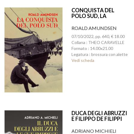
CONQUISTA DEL
POLO SUD, LA
ROALD AMUNDSEN
07/10/2022, pp. 640, € 18.00
Collana : THEO CARAVELLE
Formato : 14.00x21.00
Legatura : brossura con alette
Vedi scheda
DUCA DEGLI ABRUZZI
E FILIPPO DE FILIPPI
NELL'HIMALAYA, IL
ADRIANO MICHIELI