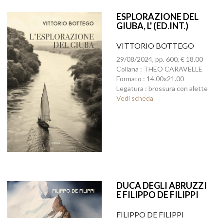
ESPLORAZIONE DEL
GIUBA, L' (ED.INT.)
VITTORIO BOTTEGO
29/08/2024, pp. 600, € 18.00
Collana : THEO CARAVELLE
Formato : 14.00x21.00
Legatura : brossura con alette
Vedi scheda
DUCA DEGLI ABRUZZI
E FILIPPO DE FILIPPI
NELL'HIMALAYA, IL
(ED.INT.)
FILIPPO DE FILIPPI