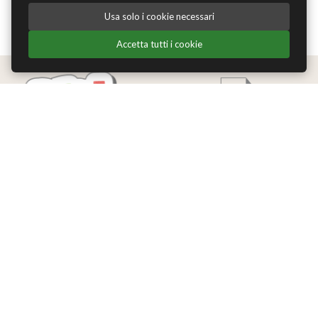
Usa solo i cookie necessari
Accetta tutti i cookie
Edizioni Theoria Srl
Via del Progresso 21
Santarcangelo di Romagna (RN)
P.IVA 04283660407
Tel. +39 0541-620139
Email
info@edizionitheoria.it
MENÙ
Home