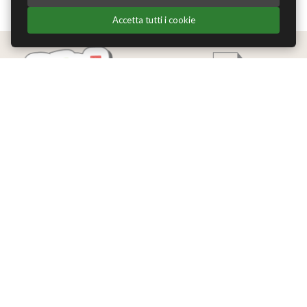
Accetta tutti i cookie
Edizioni Theoria Srl
Via del Progresso 21
Santarcangelo di Romagna (RN)
P.IVA 04283660407
Tel. +39 0541-620139
Email
info@edizionitheoria.it
MENÙ
Home
Chi Siamo
Contatti