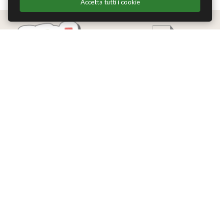
Accetta tutti i cookie
Edizioni Theoria Srl
Via del Progresso 21
Santarcangelo di Romagna (RN)
P.IVA 04283660407
Tel. +39 0541-620139
Email
info@edizionitheoria.it
MENÙ
Home
Chi Siamo
Contatti
Privacy Policy