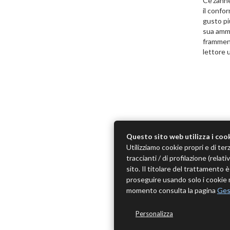
Ce'zanne
il confor
gusto pi
sua ammi
frammenta
lettore 
Questo sito web utilizza i coo
Utilizziamo cookie propri e di terz
traccianti / di profilazione (rela
sito. Il titolare del trattamento
proseguire usando solo i cookie n
momento consulta la pagina
Ges
Personalizza