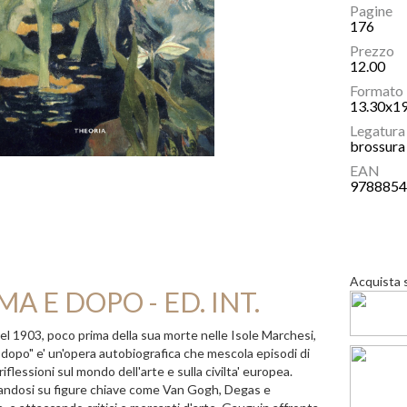
Pagine
176
Prezzo
12.00
Formato
13.30x1
Legatura
brossura 
EAN
978885
Acquista 
MA E DOPO - ED. INT.
nel 1903, poco prima della sua morte nelle Isole Marchesi,
 dopo" e' un'opera autobiografica che mescola episodi di
riflessioni sul mondo dell'arte e sulla civilta' europea.
ndosi su figure chiave come Van Gogh, Degas e