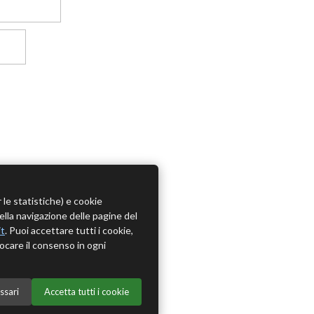
r le statistiche) e cookie
della navigazione delle pagine del
it
. Puoi accettare tutti i cookie,
ocare il consenso in ogni
ssari
Accetta tutti i cookie