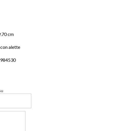
9.70 cm
con alette
4984530
su