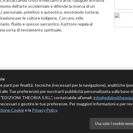
, e attaccando critici e mercanti d'arte, Gauguin affronta
mismo dell'arte occidentale e difende la ricerca di un
u' personale, primitivo e autentico, mostrando tutta la
razione per le culture indigene. Con uno stile
rio, fluido e spesso sarcastico, il pittore regala al
una sorta di testamento spirituale.
kie
e parti per finalità: tecniche (necessari per la navigazione), analitiche (pe
tivi alle Tue preferenze) per mostrarti pubblicità personalizzata sulla base 
 è "EDIZIONI THEORIA S.R.L.", contattabile all'email:
info@edizionitheoria.
ecessari o gestire le tue preferenze. Per maggiori informazioni e per rev
tione Cookie
e la
Privacy Policy
.
Usa solo i cookie nece