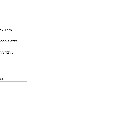
9.70 cm
con alette
4984295
su