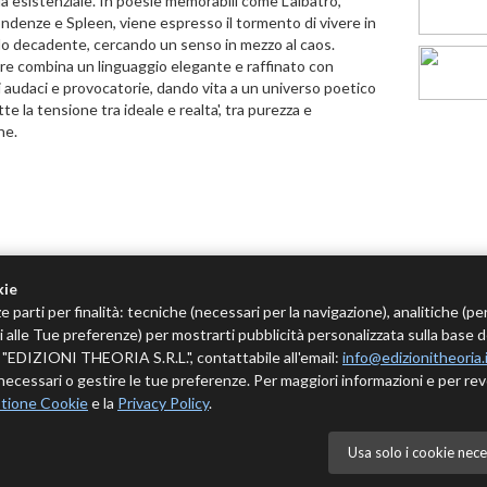
ia esistenziale. In poesie memorabili come L'albatro,
ndenze e Spleen, viene espresso il tormento di vivere in
 decadente, cercando un senso in mezzo al caos.
re combina un linguaggio elegante e raffinato con
 audaci e provocatorie, dando vita a un universo poetico
tte la tensione tra ideale e realta', tra purezza e
ne.
kie
e parti per finalità: tecniche (necessari per la navigazione), analitiche (pe
tivi alle Tue preferenze) per mostrarti pubblicità personalizzata sulla base 
 è "EDIZIONI THEORIA S.R.L.", contattabile all'email:
info@edizionitheoria.
ecessari o gestire le tue preferenze. Per maggiori informazioni e per rev
tione Cookie
e la
Privacy Policy
.
Usa solo i cookie nece