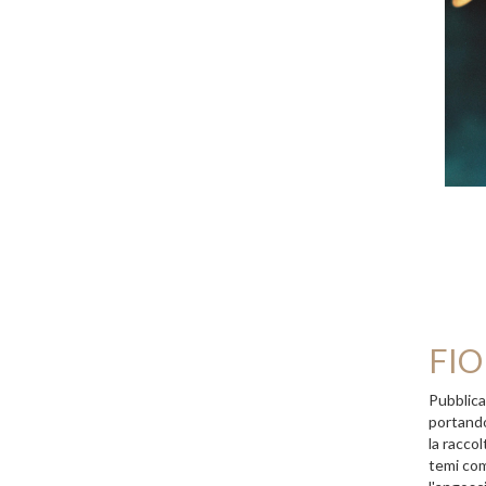
FIO
Pubblica
portando
la racco
temi come