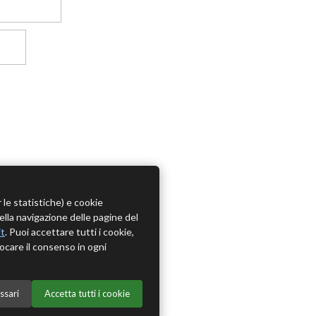
r le statistiche) e cookie
della navigazione delle pagine del
it
. Puoi accettare tutti i cookie,
ocare il consenso in ogni
ssari
Accetta tutti i cookie