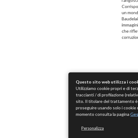
l'angosc
Corrispo
un mondo
Baudelai
immagini
che rifle
corruzio
Questo sito web utilizza i coo
Utilizziamo cookie propri e di terz
traccianti / di profilazione (rela
sito. Il titolare del trattamento
proseguire usando solo i cookie n
momento consulta la pagina
Ges
Personalizza