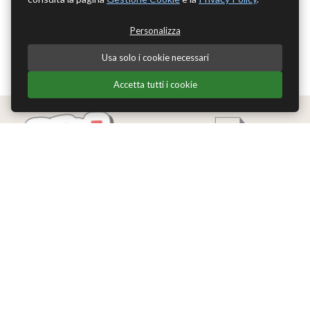
Personalizza
Usa solo i cookie necessari
Accetta tutti i cookie
Edizioni Theoria Srl
Via del Progresso 21
Santarcangelo di Romagna (RN)
P.IVA 04283660407
Tel. +39 0541-620139
Email
info@edizionitheoria.it