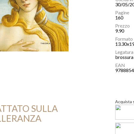
30/05/2
Pagine
160
Prezzo
9.90
Formato
13.30x1
Legatura
brossura 
EAN
978885
Acquista 
TTATO SULLA
LLERANZA