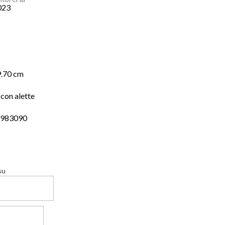
023
9.70 cm
con alette
4983090
su