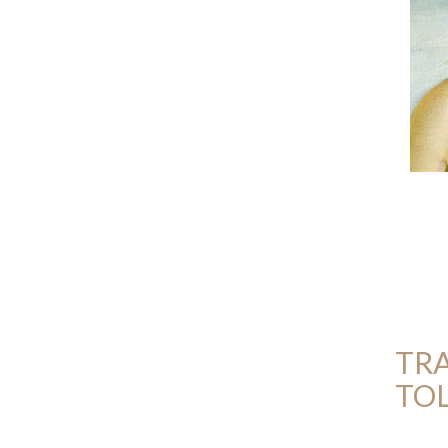
TRA
TO