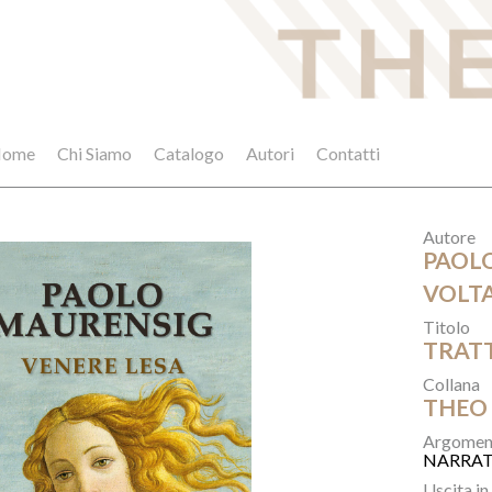
ome
Chi Siamo
Catalogo
Autori
Contatti
Autore
PAOL
VOLT
Titolo
TRAT
Collana
THEO
Argomen
NARRAT
Uscita in