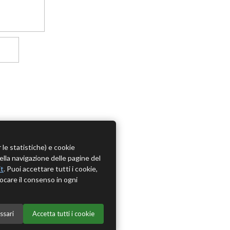
r le statistiche) e cookie
della navigazione delle pagine del
it
. Puoi accettare tutti i cookie,
ocare il consenso in ogni
ssari
Accetta tutti i cookie