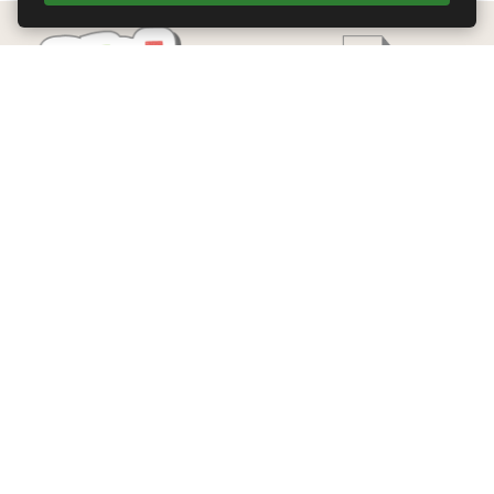
Edizioni Theoria Srl
Via del Progresso 21
Santarcangelo di Romagna (RN)
P.IVA 04283660407
Tel. +39 0541-620139
Email
info@edizionitheoria.it
MENÙ
Home
Chi Siamo
Contatti
Privacy Policy