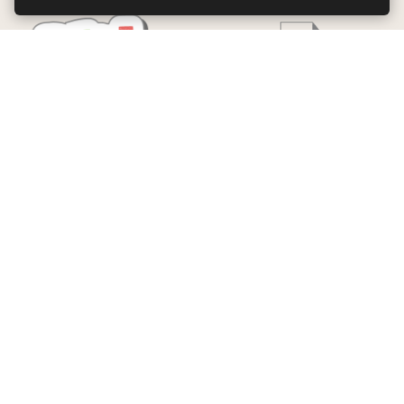
Edizioni Theoria Srl
Via del Progresso 21
Santarcangelo di Romagna (RN)
P.IVA 04283660407
Tel. +39 0541-620139
Email
info@edizionitheoria.it
MENÙ
Home
Chi Siamo
Contatti
Privacy Policy