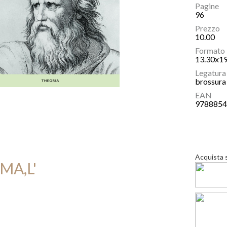
Pagine
96
Prezzo
10.00
Formato
13.30x1
Legatura
brossura 
EAN
978885
Acquista 
MA,L'