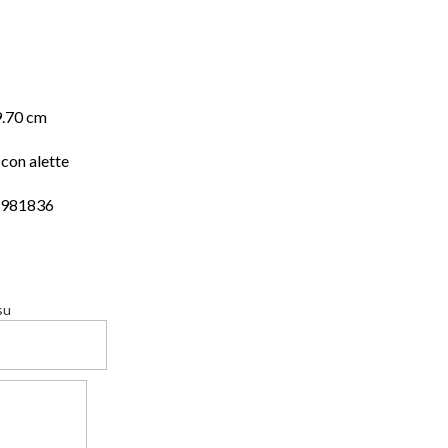
9.70 cm
con alette
4981836
su