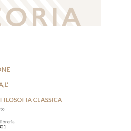
ONE
,L'
FILOSOFIA CLASSICA
to
 libreria
021