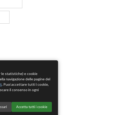
r le statistiche) e cookie
della navigazione delle pagine del
it
. Puoi accettare tutti i cookie,
ocare il consenso in ogni
ssari
Accetta tutti i cookie