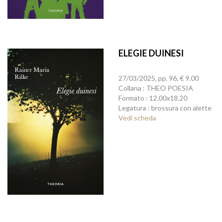
ELEGIE DUINESI
27/03/2025, pp. 96, € 9.00
Collana : THEO POESIA
Formato : 12.00x18.20
Legatura : brossura con alette
Vedi scheda