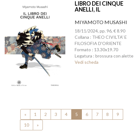
LIBRO DEI CINQUE
ANELLI, IL
MIYAMOTO MUSASHI
18/11/2024, pp. 96, € 8.90
Collana : THEO CIVILTA' E
FILOSOFIA D'ORIENTE
Formato : 13.30x19.70
Legatura : brossura con alette
Vedi scheda
«
1
2
3
4
5
6
7
8
9
10
»