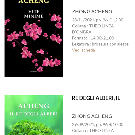
ZHONG ACHENG
23/11/2021, pp. 96, € 12.00
Collana : THEO LINEA
D'OMBRA
Formato : 14.00x21.00
Legatura : brossura con alette
Vedi scheda
RE DEGLI ALBERI, IL
ZHONG ACHENG
29/09/2021, pp. 96, € 10.00
Collana : THEO LINEA