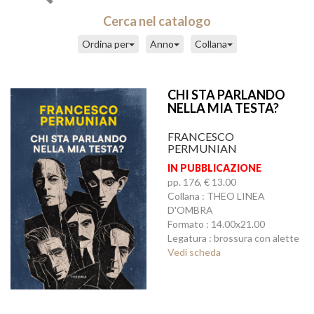
Cerca nel catalogo
Ordina per
Anno
Collana
CHI STA PARLANDO
NELLA MIA TESTA?
FRANCESCO
PERMUNIAN
IN PUBBLICAZIONE
pp. 176, € 13.00
Collana : THEO LINEA
D'OMBRA
Formato : 14.00x21.00
Legatura : brossura con alette
Vedi scheda