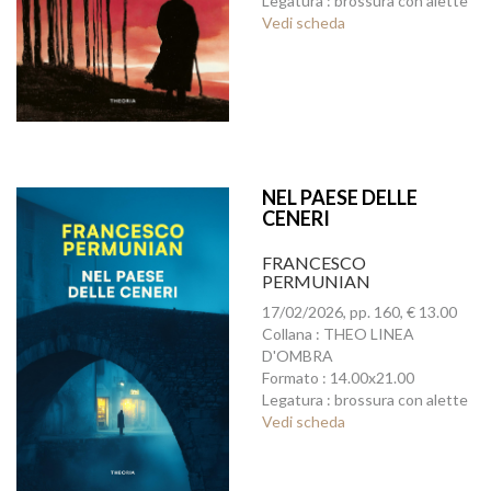
Legatura : brossura con alette
Vedi scheda
NEL PAESE DELLE
CENERI
FRANCESCO
PERMUNIAN
17/02/2026, pp. 160, € 13.00
Collana : THEO LINEA
D'OMBRA
Formato : 14.00x21.00
Legatura : brossura con alette
Vedi scheda