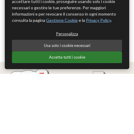
accettare tutti i cookie, proseguire usando solo i cookie
necessari o gestire le tue preferenze. Per maggiori
informazioni e per revocare il consenso in ogni momento
consulta la pagina
Gestione Cookie
e la
Privacy Policy
.
Personalizza
Usa solo i cookie necessari
Accetta tutti i cookie
Edizioni Theoria Srl
Via del Progresso 21
Santarcangelo di Romagna (RN)
P.IVA 04283660407