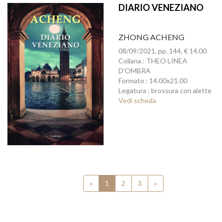
DIARIO VENEZIANO
ZHONG ACHENG
08/09/2021, pp. 144, € 14.00
Collana : THEO LINEA
D'OMBRA
Formato : 14.00x21.00
Legatura : brossura con alette
Vedi scheda
«
1
2
3
»