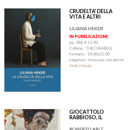
CRUDELTA' DELLA
VITA E ALTRI
RACCONTI, LA
LILIANA HEKER
IN PUBBLICAZIONE
pp. 288, € 15.00
Collana : THEO BABELE
Formato : 14.00x21.00
Legatura : brossura con alette
Vedi scheda
GIOCATTOLO
RABBIOSO, IL
ROBERTO ARLT