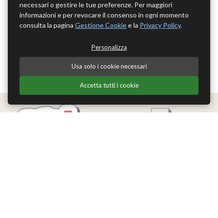
necessari o gestire le tue preferenze. Per maggiori
informazioni e per revocare il consenso in ogni momento
consulta la pagina
Gestione Cookie
e la
Privacy Policy
.
Personalizza
Usa solo i cookie necessari
Accetta tutti i cookie
Edizioni Theoria Srl
Via del Progresso 21
Santarcangelo di Romagna (RN)
P.IVA 04283660407