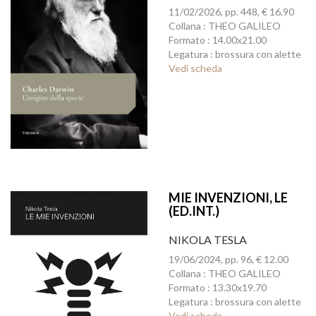
11/02/2026, pp. 448, € 16.90
Collana : THEO GALILEO
Formato : 14.00x21.00
Legatura : brossura con alette
Vedi scheda
MIE INVENZIONI, LE
(ED.INT.)
NIKOLA TESLA
19/06/2024, pp. 96, € 12.00
Collana : THEO GALILEO
Formato : 13.30x19.70
Legatura : brossura con alette
Vedi scheda