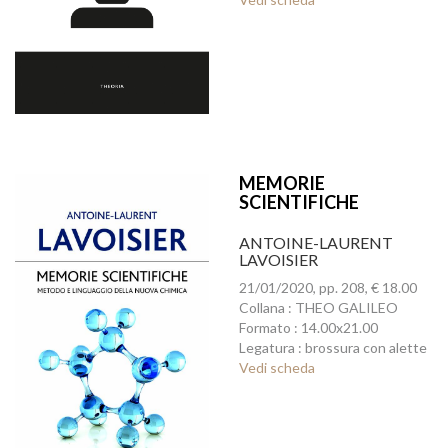
MEMORIE
SCIENTIFICHE
ANTOINE-LAURENT
LAVOISIER
21/01/2020, pp. 208, € 18.00
Collana : THEO GALILEO
Formato : 14.00x21.00
Legatura : brossura con alette
Vedi scheda