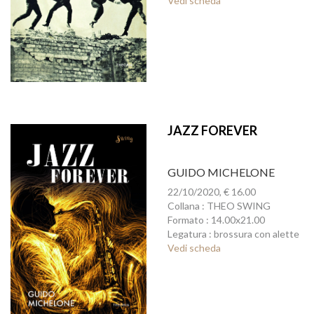
Vedi scheda
JAZZ FOREVER
GUIDO MICHELONE
22/10/2020, € 16.00
Collana : THEO SWING
Formato : 14.00x21.00
Legatura : brossura con alette
Vedi scheda