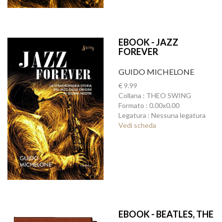
EBOOK - JAZZ
FOREVER
GUIDO MICHELONE
€ 9.99
Collana : THEO SWING
Formato : 0.00x0.00
Legatura : Nessuna legatura
Vedi scheda
EBOOK - BEATLES, THE