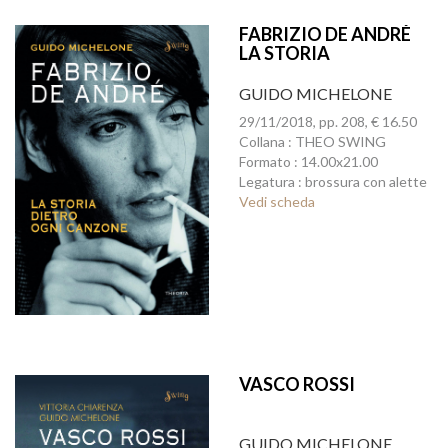
FABRIZIO DE ANDRÉ
LA STORIA
DIETROOGNI
CANZONE
GUIDO MICHELONE
29/11/2018, pp. 208, € 16.50
Collana : THEO SWING
Formato : 14.00x21.00
Legatura : brossura con alette
Vedi scheda
VASCO ROSSI
GUIDO MICHELONE